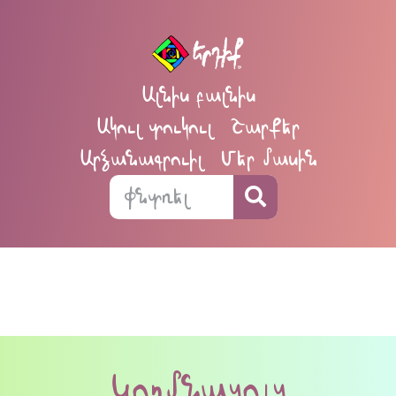
Ալնիս բալնիս
Ակուլ տուկուլ
Շարքեր
Արձանագրուիլ
Մեր մասին
Կողմնացոյց