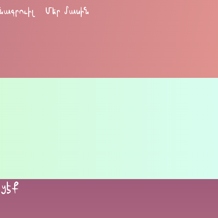
նագրուիլ
Մեր մասին
եցէք