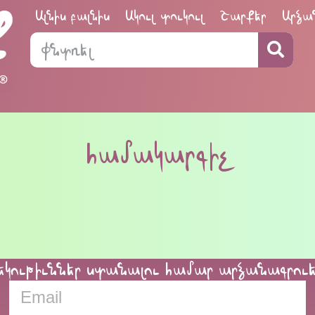
Ալնիս բալնիս
Ակուլ տուկուլ
Շարքեր
Արձա
համակարգիչ
եկութիւններ ստանալու համար արձանագրու