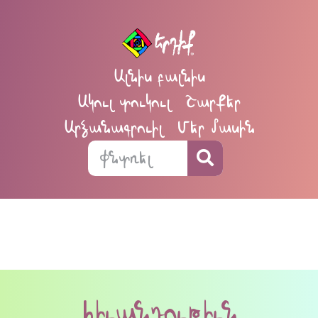
Ալնիս բալնիս
Ակուլ տուկուլ
Շարքեր
Արձանագրուիլ
Մեր մասին
հիւանդութիւն