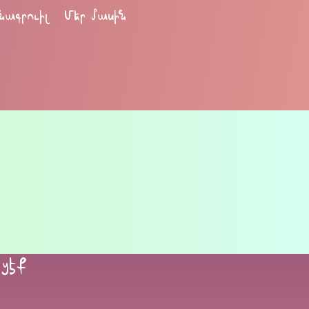
նագրուիլ
Մեր մասին
եցէք