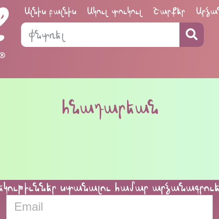
Ալնիս բալնիս
Ակուլ տուկուլ
Շարքեր
Արձա
հնադարեան
եկութիւններ ստանալու համար արձանագրու