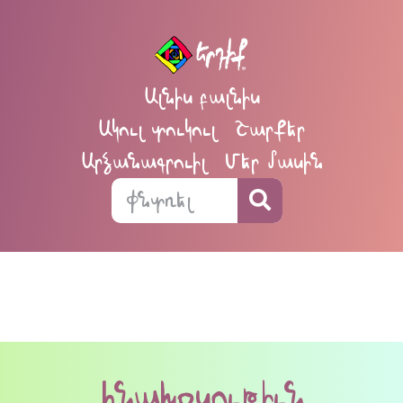
Ալնիս բալնիս
Ակուլ տուկուլ
Շարքեր
Արձանագրուիլ
Մեր մասին
հնախօսութիւն