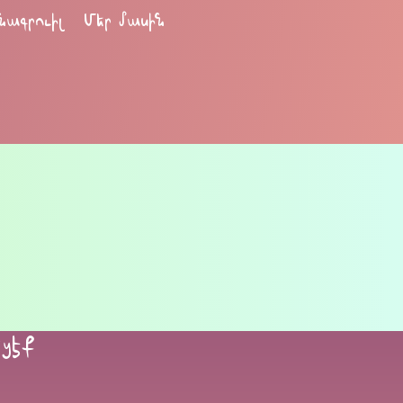
նագրուիլ
Մեր մասին
եցէք