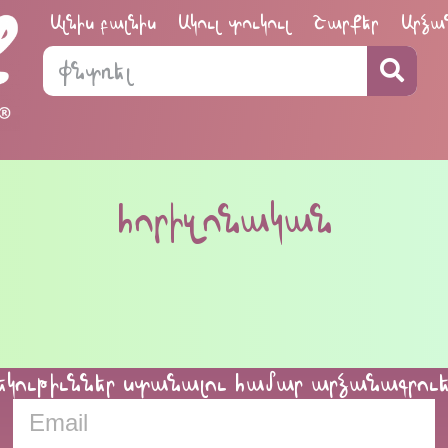
Ալնիս բալնիս
Ակուլ տուկուլ
Շարքեր
Արձա
հորիզոնական
եկութիւններ ստանալու համար արձանագրու