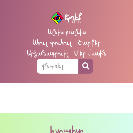
Ալնիս բալնիս
Ակուլ տուկուլ
Շարքեր
Արձանագրուիլ
Մեր մասին
հտպիտ