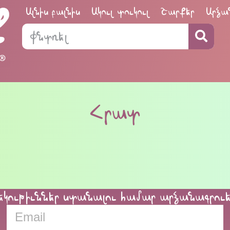
Ալնիս բալնիս
Ակուլ տուկուլ
Շարքեր
Արձա
Հրատ
եկութիւններ ստանալու համար արձանագրու