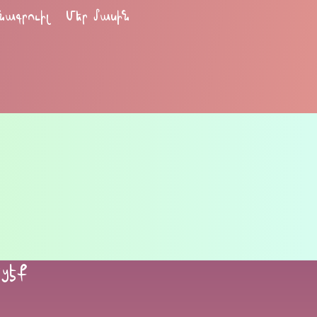
նագրուիլ
Մեր մասին
եցէք