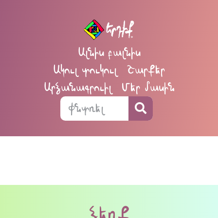
Ալնիս բալնիս
Ակուլ տուկուլ
Շարքեր
Արձանագրուիլ
Մեր մասին
ձեռք