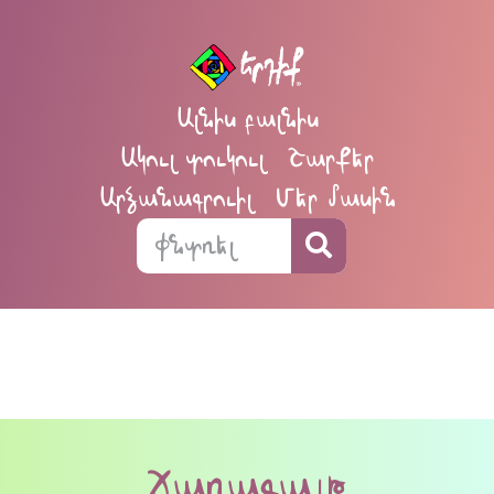
Ալնիս բալնիս
Ակուլ տուկուլ
Շարքեր
Արձանագրուիլ
Մեր մասին
ճառագայթ