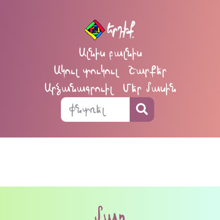
Ալնիս բալնիս
Ակուլ տուկուլ
Շարքեր
Արձանագրուիլ
Մեր մասին
մաղ