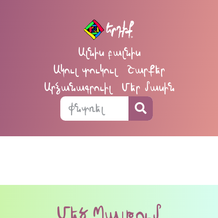
Ալնիս բալնիս
Ակուլ տուկուլ
Շարքեր
Արձանագրուիլ
Մեր մասին
Մեծ Պայթում