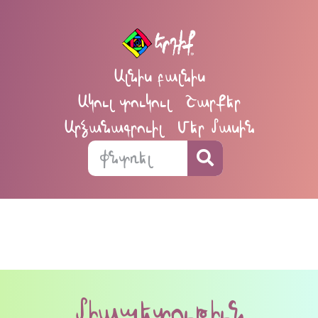
Ալնիս բալնիս
Ակուլ տուկուլ
Շարքեր
Արձանագրուիլ
Մեր մասին
միապետութիւն