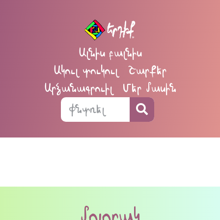
Ալնիս բալնիս
Ակուլ տուկուլ
Շարքեր
Արձանագրուիլ
Մեր մասին
մոլորակ