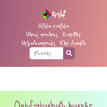
Ալնիս բալնիս
Ակուլ տուկուլ
Շարքեր
Արձանագրուիլ
Մեր մասին
Ողիմպիական խաղեր