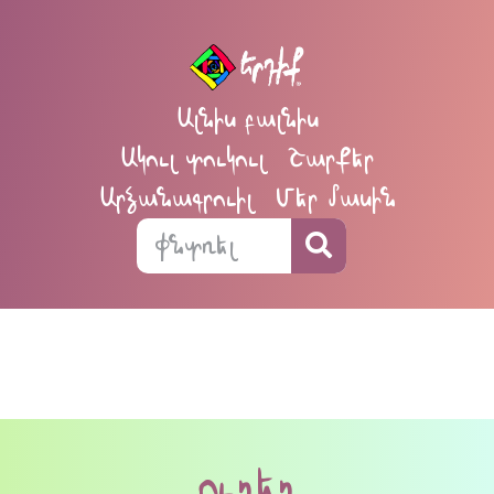
Ալնիս բալնիս
Ակուլ տուկուլ
Շարքեր
Արձանագրուիլ
Մեր մասին
ուղեղ