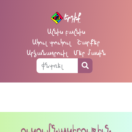
Ալնիս բալնիս
Ակուլ տուկուլ
Շարքեր
Արձանագրուիլ
Մեր մասին
ուսումնասիրութիւն