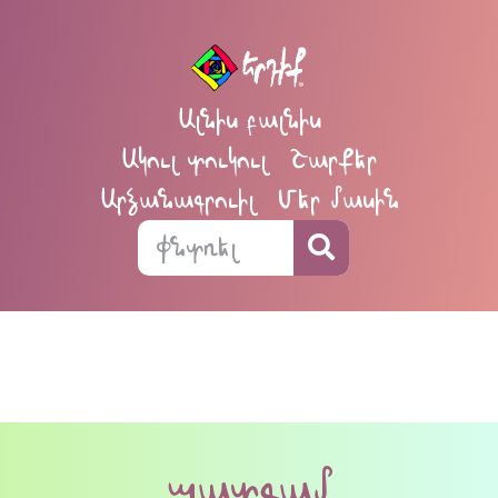
Ալնիս բալնիս
Ակուլ տուկուլ
Շարքեր
Արձանագրուիլ
Մեր մասին
պատգամ