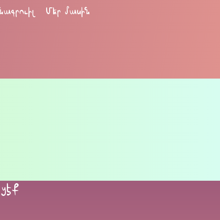
նագրուիլ
Մեր մասին
եցէք