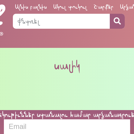
Ալնիս բալնիս
Ակուլ տուկուլ
Շարքեր
Արձա
սալիկ
եկութիւններ ստանալու համար արձանագրու