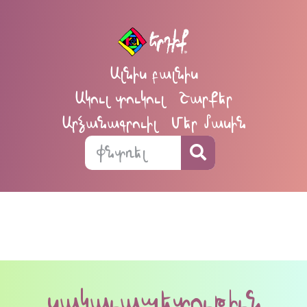
Ալնիս բալնիս
Ակուլ տուկուլ
Շարքեր
Արձանագրուիլ
Մեր մասին
սակաւապետութիւն