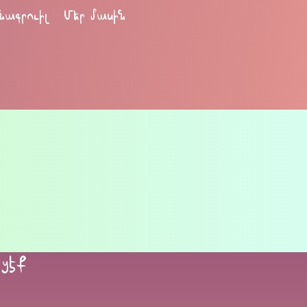
նագրուիլ
Մեր մասին
եցէք