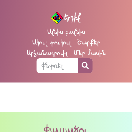
Ալնիս բալնիս
Ակուլ տուկուլ
Շարքեր
Արձանագրուիլ
Մեր մասին
Փայլածու