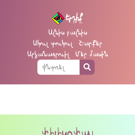
Ալնիս բալնիս
Ակուլ տուկուլ
Շարքեր
Արձանագրուիլ
Մեր մասին
փիլիսոփայ