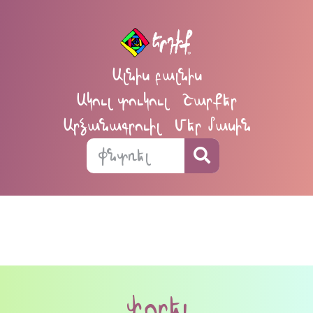
Ալնիս բալնիս
Ակուլ տուկուլ
Շարքեր
Արձանագրուիլ
Մեր մասին
փորել