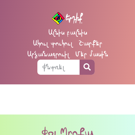
Ալնիս բալնիս
Ակուլ տուկուլ
Շարքեր
Արձանագրուիլ
Մեր մասին
Փօլ Պրոքա