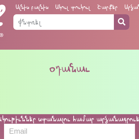
Ալնիս բալնիս
Ակուլ տուկուլ
Շարքեր
Արձա
օդանաւ
եկութիւններ ստանալու համար արձանագրու