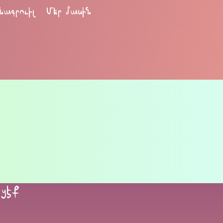
նագրուիլ
Մեր մասին
եցէք