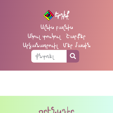
Ալնիս բալնիս
Ակուլ տուկուլ
Շարքեր
Արձանագրուիլ
Մեր մասին
օրէնսդիր