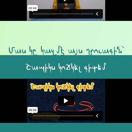
Մաս կը կազմէ այս դրուագին՝
Շապիկս կոճկել գիտեմ