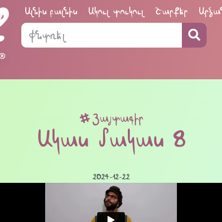
Ալնիս բալնիս
Ակուլ տուկուլ
Շարքեր
Արձա
Յայտագիր
Ակաս մակաս 8
2024-12-22