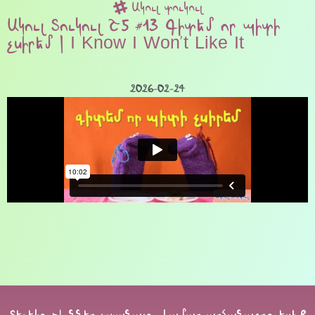
Ակուլ տուկուլ
Ակուլ Տուկուլ Շ5 #13 Գիտեմ որ պիտի
չսիրեմ | I Know I Won’t Like It
2026-02-24