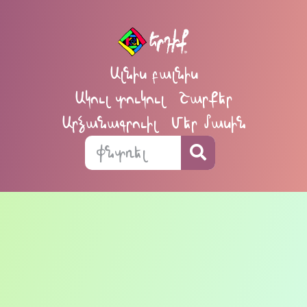
Ալնիս բալնիս
Ակուլ տուկուլ
Շարքեր
Արձանագրուիլ
Մեր մասին