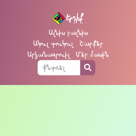
Ալնիս բալնիս
Ակուլ տուկուլ
Շարքեր
Արձանագրուիլ
Մեր մասին