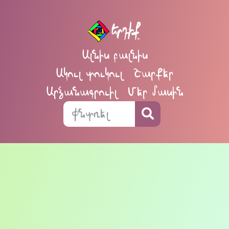
Ալնիս բալնիս
Ակուլ տուկուլ
Շարքեր
Արձանագրուիլ
Մեր մասին