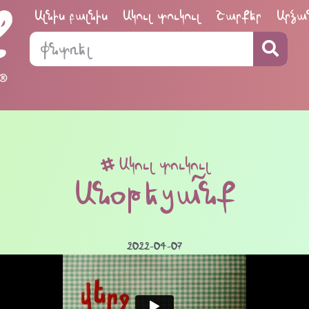
Ալնիս բալնիս
Ակուլ տուկուլ
Շարքեր
Արձա
Ակուլ տուկուլ
Անօթեցա՜նք
2022-04-07