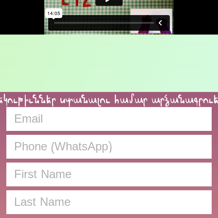
եկութիւններ ստանալու համար արձանագրու