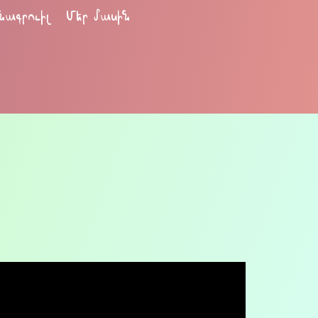
նագրուիլ
Մեր մասին