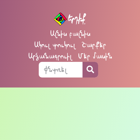
Ալնիս բալնիս
Ակուլ տուկուլ
Շարքեր
Արձանագրուիլ
Մեր մասին