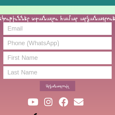
եկութիւններ ստանալու համար արձանագրու
Արձանագրուիլ