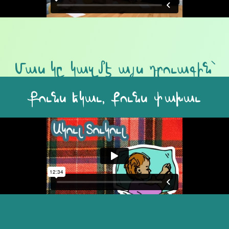
Մաս կը կազմէ այս դրուագին՝
Քունս եկաւ, քունս փախաւ