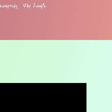
նագրուիլ
Մեր մասին