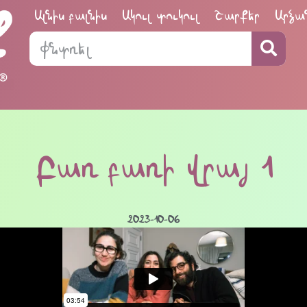
Ալնիս բալնիս
Ակուլ տուկուլ
Շարքեր
Արձա
Բառ բառի վրայ 1
2023-10-06