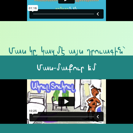
Մաս կը կազմէ այս դրուագին՝
Մաս-մաքուր եմ