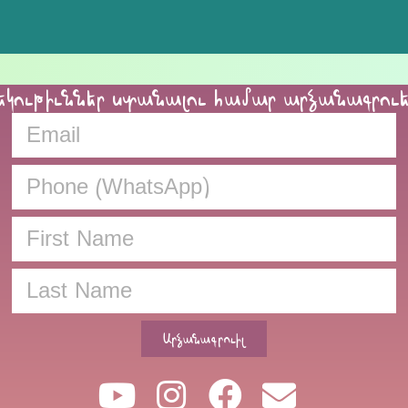
եկութիւններ ստանալու համար արձանագրու
Արձանագրուիլ