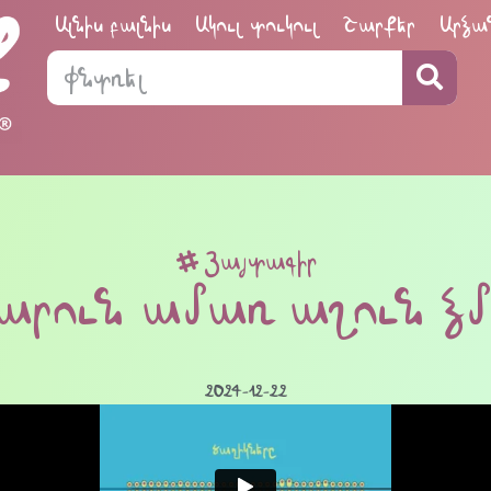
Ալնիս բալնիս
Ակուլ տուկուլ
Շարքեր
Արձա
Յայտագիր
արուն ամառ աշուն ձմ
2024-12-22