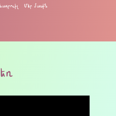
նագրուիլ
Մեր մասին
եռ