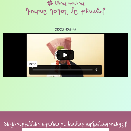
Ակուլ տուկուլ
Դուրսը դօդօշ մը տեսանք
2022-03-17
Տեղեկութիւններ ստանալու համար արձանագրուեցէք