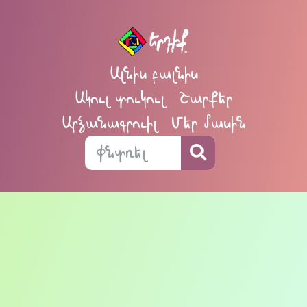
Ալնիս բալնիս
Ակուլ տուկուլ
Շարքեր
Արձանագրուիլ
Մեր մասին