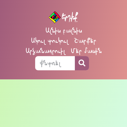
Ալնիս բալնիս
Ակուլ տուկուլ
Շարքեր
Արձանագրուիլ
Մեր մասին