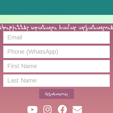
եկութիւններ ստանալու համար արձանագրու
Արձանագրուիլ