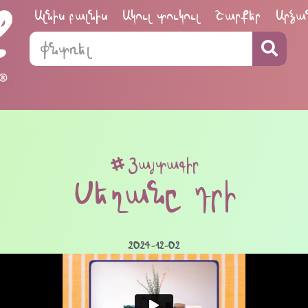
Ալնիս բալնիս
Ակուլ տուկուլ
Շարքեր
Արձա
Յայտագիր
Սեղանը դրի
2024-12-02