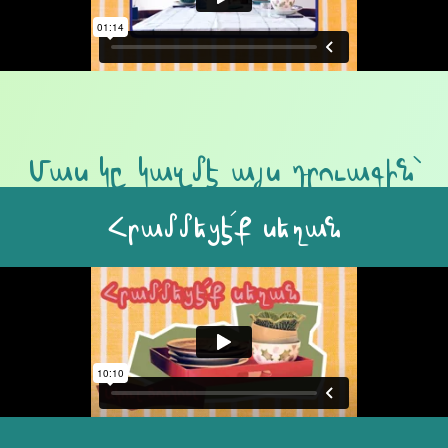
Մաս կը կազմէ այս դրուագին՝
Հրամմեցէ՛ք սեղան