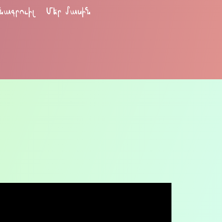
նագրուիլ
Մեր մասին