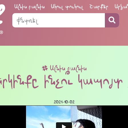
Ալնիս բալնիս
Ակուլ տուկուլ
Շարքեր
Արձա
Ալնիս բալնիս
Երկինքը ինչո՞ւ կապոյտ 
2021-10-02