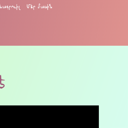
նագրուիլ
Մեր մասին
է