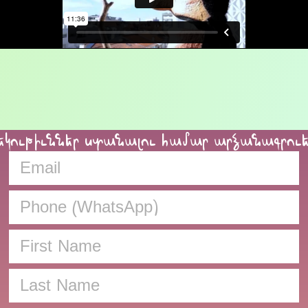
եկութիւններ ստանալու համար արձանագրու