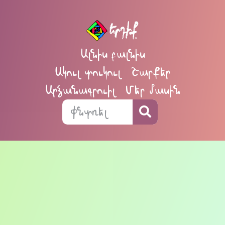
Ալնիս բալնիս
Ակուլ տուկուլ
Շարքեր
Արձանագրուիլ
Մեր մասին