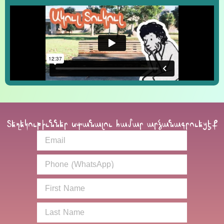
Տեղեկութիւններ ստանալու համար արձանագրուեցէք