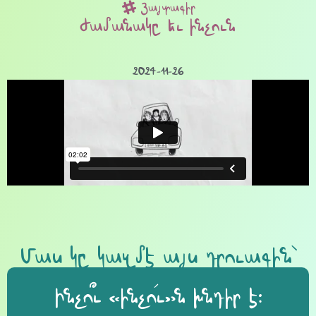
Յայտագիր
Ժամանակը եւ ինչուն
2024-11-26
Մաս կը կազմէ այս դրուագին՝
Ինչո՞ւ «ինչո՛ւ»ն խնդիր է։