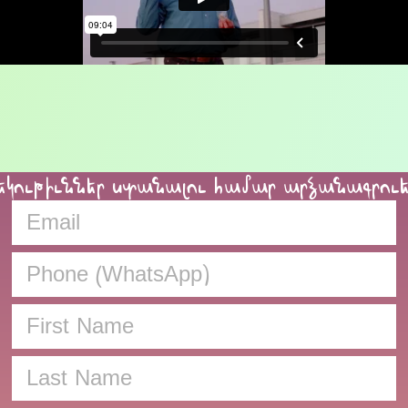
եկութիւններ ստանալու համար արձանագրու