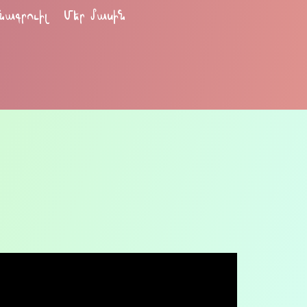
նագրուիլ
Մեր մասին