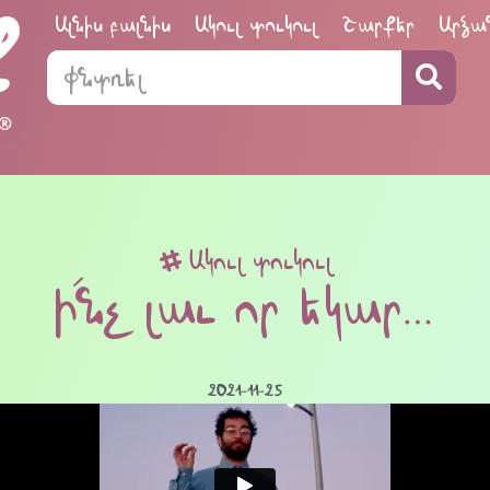
Ալնիս բալնիս
Ակուլ տուկուլ
Շարքեր
Արձա
Ակուլ տուկուլ
Ի՛նչ լաւ որ եկար…
2021-11-25