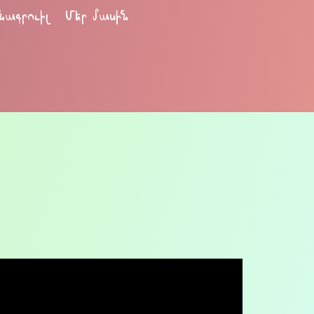
նագրուիլ
Մեր մասին