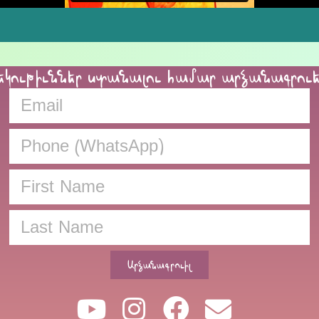
եկութիւններ ստանալու համար արձանագրու
Արձանագրուիլ