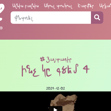
Ալնիս բալնիս
Ակուլ տուկուլ
Շարքեր
Արձա
Յայտագիր
Ինչ կը գծեմ 4
2024-12-02