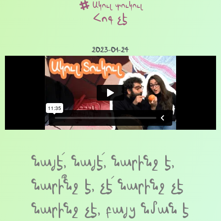
Ակուլ տուկուլ
Հոգ չէ
2023-01-24
նայէ՛, նայէ՛, նարինջ է,
նարի՞նջ է, չէ՛ նարինջ չէ
նարինջ չէ, բայց նման է