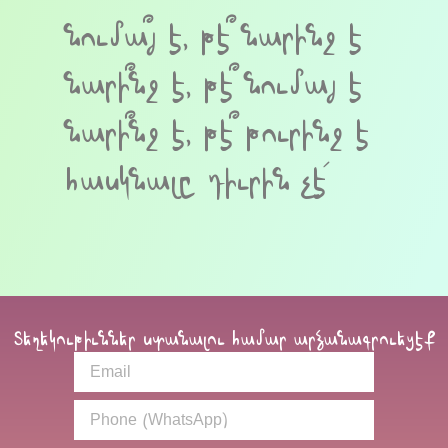
նումա՞յ է, թէ՞ նարինջ է
նարի՞նջ է, թէ՞ նումայ է
նարի՞նջ է, թէ՞ թուրինջ է
հասկնալը դիւրին չէ՛
Տեղեկութիւններ ստանալու համար արձանագրուեցէք