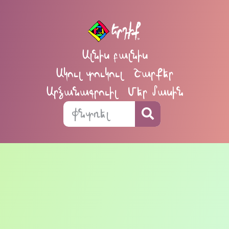
Ալնիս բալնիս
Ակուլ տուկուլ
Շարքեր
Արձանագրուիլ
Մեր մասին