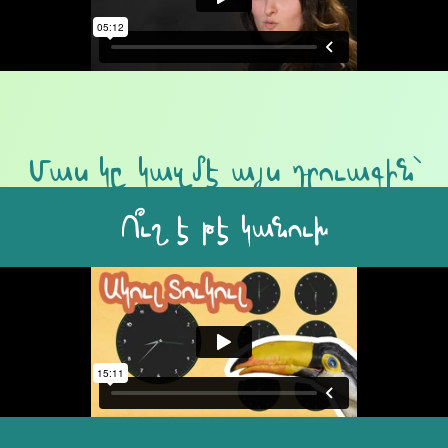
Մաս կը կազմէ այս դրուագին՝
Ո՞ւշ է թէ կանուխ