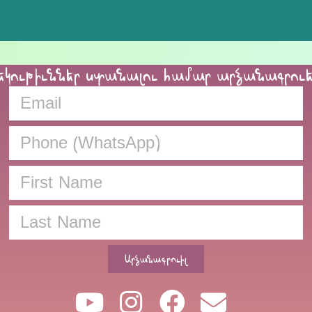
եկութիւններ ստանալու համար արձանագրու
Արձանագրուիլ