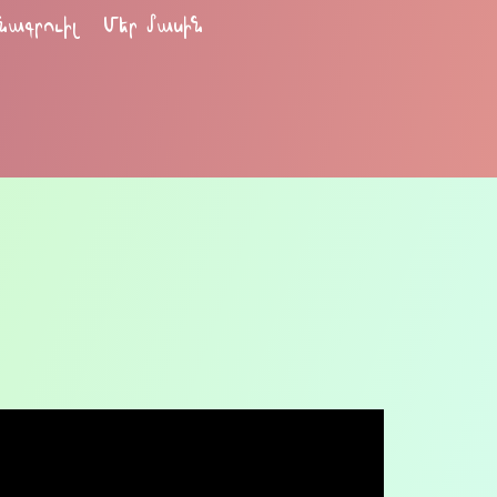
նագրուիլ
Մեր մասին