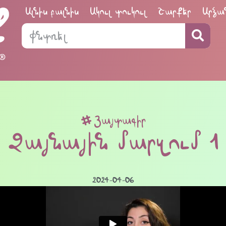
Ալնիս բալնիս
Ակուլ տուկուլ
Շարքեր
Արձա
Յայտագիր
Ձայնային մարզում 1
2024-04-06