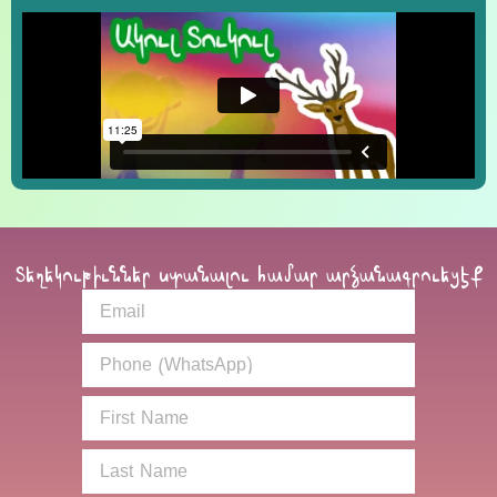
Տեղեկութիւններ ստանալու համար արձանագրուեցէք