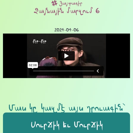
Յայտագիր
Ձայնային մարզում 6
2024-04-06
Մաս կը կազմէ այս դրուագին՝
Սուրճիկ եւ Մուրճիկ