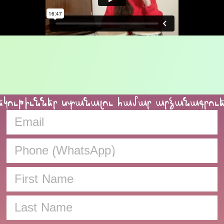
եկութիւններ ստանալու համար արձանագրու