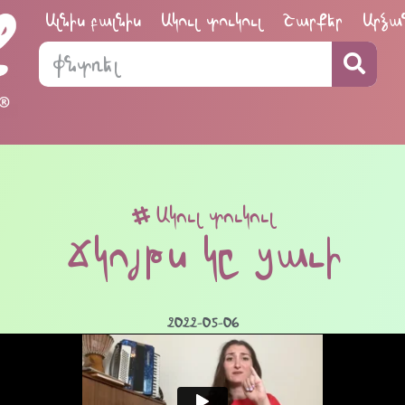
Ալնիս բալնիս
Ակուլ տուկուլ
Շարքեր
Արձա
Ակուլ տուկուլ
Ճկոյթս կը ցաւի
2022-05-06