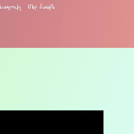
նագրուիլ
Մեր մասին