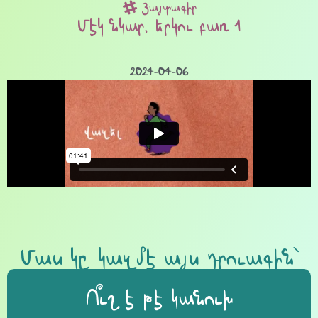
Յայտագիր
Մէկ նկար, երկու բառ 1
2024-04-06
Մաս կը կազմէ այս դրուագին՝
Ո՞ւշ է թէ կանուխ