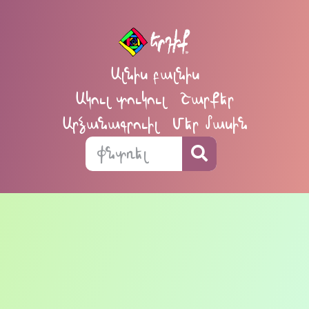
Ալնիս բալնիս
Ակուլ տուկուլ
Շարքեր
Արձանագրուիլ
Մեր մասին