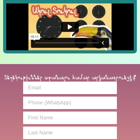
Տեղեկութիւններ ստանալու համար արձանագրուեցէք