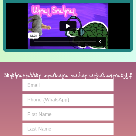
Տեղեկութիւններ ստանալու համար արձանագրուեցէք