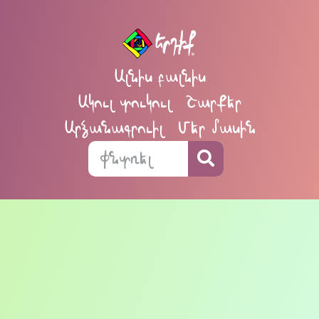
Ալնիս բալնիս
Ակուլ տուկուլ
Շարքեր
Արձանագրուիլ
Մեր մասին