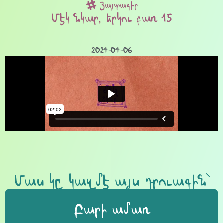
Յայտագիր
Մէկ նկար, երկու բառ 15
2024-04-06
Մաս կը կազմէ այս դրուագին՝
Բարի ամառ