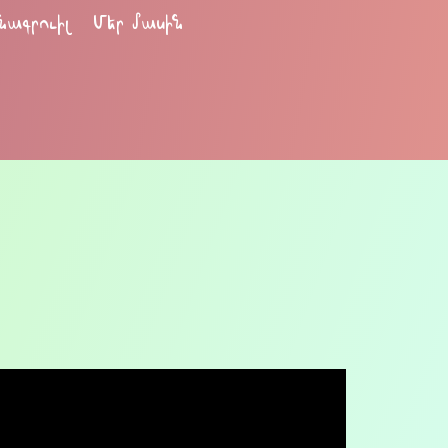
նագրուիլ
Մեր մասին