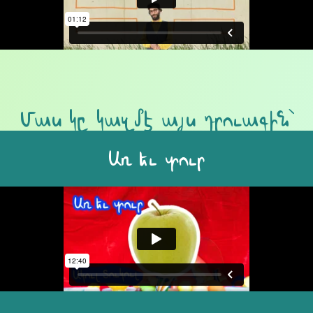
Մաս կը կազմէ այս դրուագին՝
Առ եւ տուր