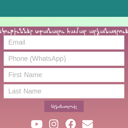
եկութիւններ ստանալու համար արձանագրու
Արձանագրուիլ