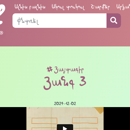
Ալնիս բալնիս
Ակուլ տուկուլ
Շարքեր
Արձա
Յայտագիր
Յանգ 3
2024-12-02