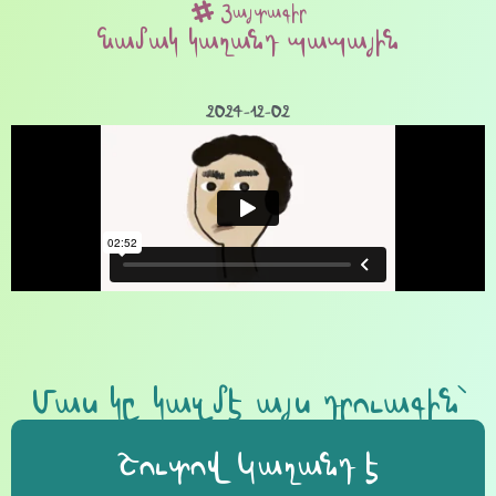
Յայտագիր
Նամակ կաղանդ պապային
2024-12-02
Մաս կը կազմէ այս դրուագին՝
Շուտով Կաղանդ է