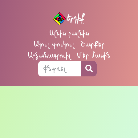
Ալնիս բալնիս
Ակուլ տուկուլ
Շարքեր
Արձանագրուիլ
Մեր մասին