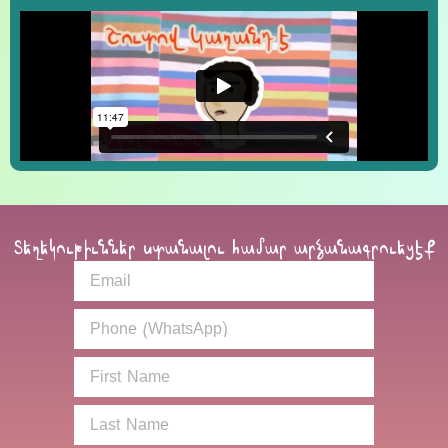
Տեղեկութիւններ ստանալու համար արձանագրուեցէք